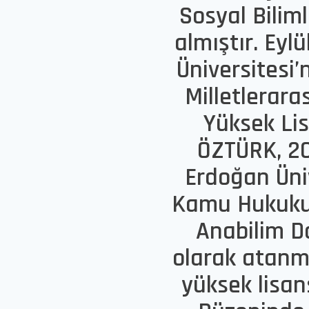
Sosyal Bilim
almıştır. Eyl
Üniversitesi
Milletlerara
Yüksek Li
ÖZTÜRK, 20
Erdoğan Üniv
Kamu Hukuku
Anabilim Da
olarak atanmı
yüksek lisan