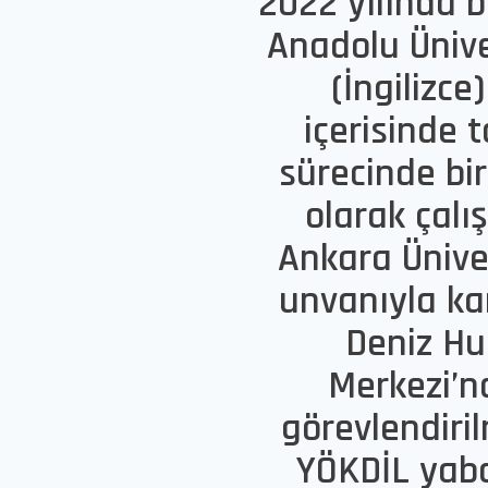
2022 yılında bi
Anadolu Üniver
(İngilizce
içerisinde 
sürecinde bi
olarak çalı
Ankara Ünive
unvanıyla ka
Deniz Hu
Merkezi’n
görevlendiril
YÖKDİL yaban