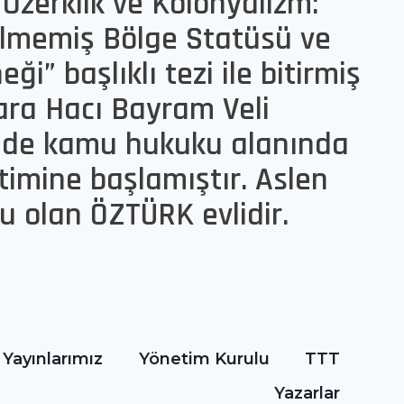
Özerklik ve Kolonyalizm:
ilmemiş Bölge Statüsü ve
ği” başlıklı tezi ile bitirmiş
ara Hacı Bayram Veli
’nde kamu hukuku alanında
timine başlamıştır. Aslen
u olan ÖZTÜRK evlidir.
Yayınlarımız
Yönetim Kurulu
TTT
Yazarlar