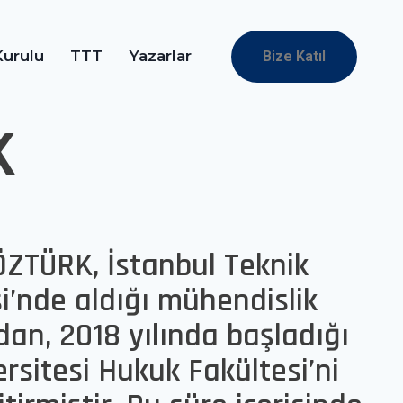
urulu
TTT
Yazarlar
Bize Katıl
K
ZTÜRK, İstanbul Teknik
si’nde aldığı mühendislik
dan, 2018 yılında başladığı
rsitesi Hukuk Fakültesi’ni