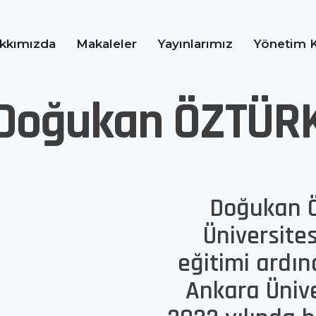
kkımızda
Makaleler
Yayınlarımız
Yönetim K
Doğukan ÖZTÜR
Doğukan Ö
Üniversite
eğitimi ardın
Ankara Ünive