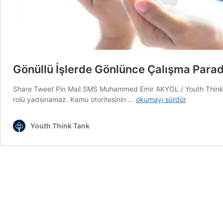
Gönüllü İşlerde Gönlünce Çalışma Para
Share Tweet Pin Mail SMS Muhammed Emir AKYOL / Youth Think Tan
Gönüllü
rolü yadsınamaz. Kamu otoritesinin …
okumayı sürdür
İşlerde
Gönlünce
Youth Think Tank
Çalışma
Paradoksu