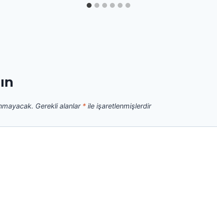
zın
anmayacak.
Gerekli alanlar
*
ile işaretlenmişlerdir