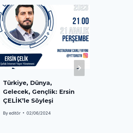
Millî 
Danışm
Canlı Y
By
editör
Türkiye, Dünya,
Gelecek, Gençlik: Ersin
ÇELİK’le Söyleşi
By
editör
02/06/2024