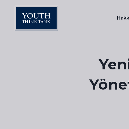
Skip
to
Hakk
content
Yeni
Yönet