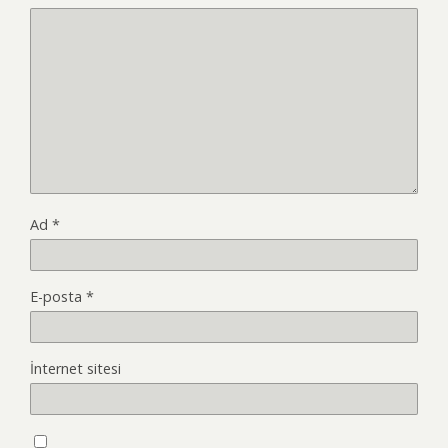
Ad
*
E-posta
*
İnternet sitesi