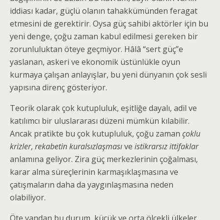
iddiası kadar, güçlü olanın tahakkümünden feragat
etmesini de gerektirir. Oysa güç sahibi aktörler için bu
yeni denge, çoğu zaman kabul edilmesi gereken bir
zorunluluktan öteye geçmiyor. Hâlâ “sert güç”e
yaslanan, askeri ve ekonomik üstünlükle oyun
kurmaya çalışan anlayışlar, bu yeni dünyanın çok sesli
yapısına direnç gösteriyor.
Teorik olarak çok kutupluluk, eşitliğe dayalı, adil ve
katılımcı bir uluslararası düzeni mümkün kılabilir.
Ancak pratikte bu çok kutupluluk, çoğu zaman
çoklu
krizler
,
rekabetin kuralsızlaşması
ve
istikrarsız ittifaklar
anlamına geliyor. Zira güç merkezlerinin çoğalması,
karar alma süreçlerinin karmaşıklaşmasına ve
çatışmaların daha da yaygınlaşmasına neden
olabiliyor.
Öte yandan bu durum, küçük ve orta ölçekli ülkeler