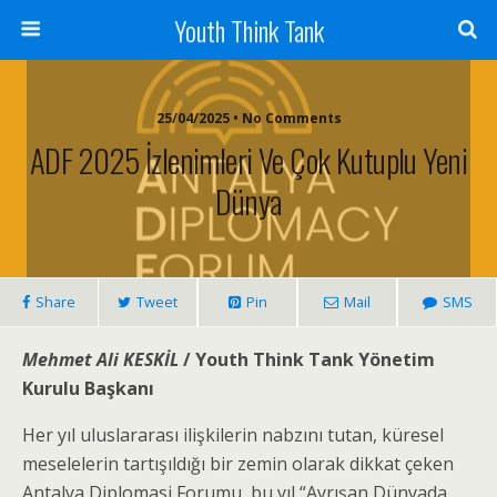
Youth Think Tank
25/04/2025 • No Comments
ADF 2025 İzlenimleri Ve Çok Kutuplu Yeni
Dünya
Share
Tweet
Pin
Mail
SMS
Mehmet Ali KESKİL
/ Youth Think Tank Yönetim
Kurulu Başkanı
Her yıl uluslararası ilişkilerin nabzını tutan, küresel
meselelerin tartışıldığı bir zemin olarak dikkat çeken
Antalya Diplomasi Forumu, bu yıl “Ayrışan Dünyada