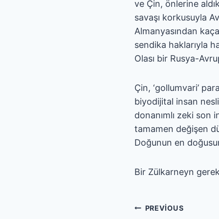
ve Çin, önlerine aldı
savaşı korkusuyla A
Almanyasından kaçan 
sendika haklarıyla h
Olası bir Rusya-Avru
Çin, ‘gollumvari’ pa
biyodijital insan ne
donanımlı zeki son i
tamamen değişen düny
Doğunun en doğusun
Bir Zülkarneyn gerek
Yazı
PREVIOUS