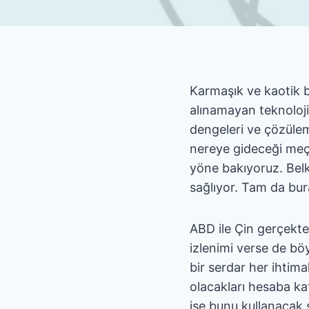
Karmaşık ve kaotik bi
alınamayan teknolojik
dengeleri ve çözüle
nereye gideceği meçh
yöne bakıyoruz. Belki
sağlıyor. Tam da bur
ABD ile Çin gerçekt
izlenimi verse de bö
bir serdar her ihtima
olacakları hesaba ka
ise bunu kullanacak 