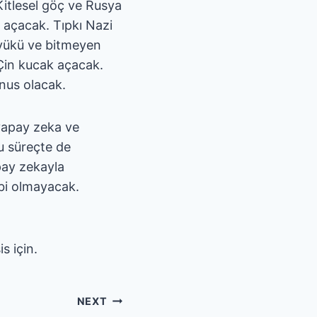
 Kitlesel göç ve Rusya
 açacak. Tıpkı Nazi
 yükü ve bitmeyen
 Çin kucak açacak.
nus olacak.
 yapay zeka ve
Bu süreçte de
pay zekayla
ibi olmayacak.
s için.
NEXT