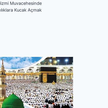
lizmi Muvacehesinde
lılıklara Kucak Açmak