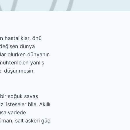
n hastalıklar, önü
, değişen dünya
lar olurken dünyanın
 muhtemelen yanlış
ibi düşünmesini
bir soğuk savaş
steseler bile. Akıllı
 kısa vadede
üman; salt askeri güç