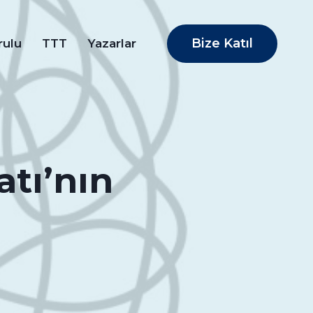
Bize Katıl
rulu
TTT
Yazarlar
atı’nın