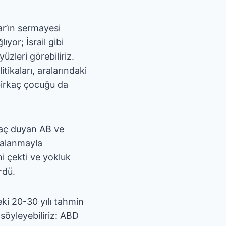
ar’ın sermayesi
yor; İsrail gibi
üzleri görebiliriz.
itikaları, aralarındaki
u birkaç çocuğu da
iyaç duyan AB ve
lgalanmayla
ini çekti ve yokluk
rdü.
ki 20-30 yılı tahmin
söyleyebiliriz: ABD