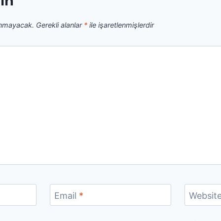
zın
anmayacak.
Gerekli alanlar
*
ile işaretlenmişlerdir
Email
*
Websit