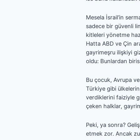
Mesela İsrail’in ser
sadece bir güvenli li
kitleleri yönetme haz
Hatta ABD ve Çin arası
gayrimeşru ilişkiyi g
oldu: Bunlardan birisi
Bu çocuk, Avrupa ve 
Türkiye gibi ülkeler
verdiklerini faiziyle 
çeken halklar, gayri
Peki, ya sonra? Geli
etmek zor. Ancak zul